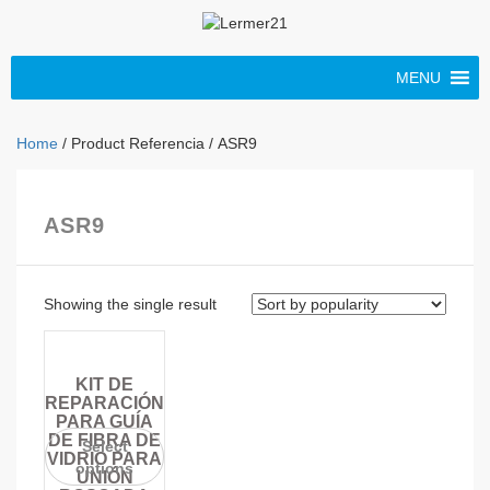
MENU
Home
/ Product Referencia / ASR9
ASR9
Showing the single result
KIT DE
REPARACIÓN
PARA GUÍA
DE FIBRA DE
Select
VIDRIO PARA
options
UNIÓN