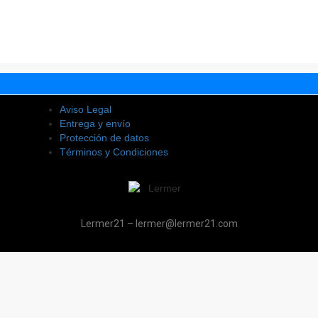
Aviso Legal
Entrega y envío
Protección de datos
Términos y Condiciones
Lermer21 – lermer@lermer21.com