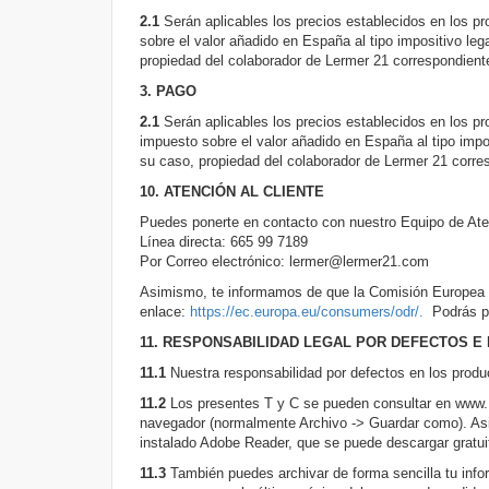
2.1
Serán aplicables los precios establecidos en los pro
sobre el valor añadido en España al tipo impositivo leg
propiedad del colaborador de Lermer 21 correspondient
3. PAGO
2.1
Serán aplicables los precios establecidos en los prod
impuesto sobre el valor añadido en España al tipo impos
su caso, propiedad del colaborador de Lermer 21 corre
10. ATENCIÓN AL CLIENTE
Puedes ponerte en contacto con nuestro Equipo de Aten
Línea directa: 665 99 7189
Por Correo electrónico: lermer@lermer21.com
Asimismo, te informamos de que la Comisión Europea di
enlace:
https://ec.europa.eu/consumers/odr/.
Podrás p
11. RESPONSABILIDAD LEGAL POR DEFECTOS E
11.1
Nuestra responsabilidad por defectos en los produ
11.2
Los presentes T y C se pueden consultar en www.
navegador (normalmente Archivo -> Guardar como). Asi
instalado Adobe Reader, que se puede descargar gratui
11.3
También puedes archivar de forma sencilla tu inf