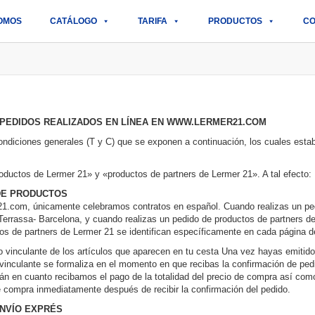
OMOS
CATÁLOGO
TARIFA
PRODUCTOS
CO
 PEDIDOS REALIZADOS EN LÍNEA EN WWW.LERMER21.COM
condiciones generales (T y C) que se exponen a continuación, los cuales esta
ductos de Lermer 21» y «productos de partners de Lermer 21». A tal efecto:
DE PRODUCTOS
21.com, únicamente celebramos contratos en español. Cuando realizas un ped
Terrassa- Barcelona, y cuando realizas un pedido de productos de partners d
os de partners de Lermer 21 se identifican específicamente en cada página de
 vinculante de los artículos que aparecen en tu cesta Una vez hayas emitid
 vinculante se formaliza en el momento en que recibas la confirmación de pedi
án en cuanto recibamos el pago de la totalidad del precio de compra así como 
e compra inmediatamente después de recibir la confirmación del pedido.
ENVÍO EXPRÉS