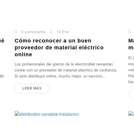
0 comentarios
14 Ene
ué
Cómo reconocer a un buen
Ma
proveedor de material eléctrico
m
online
:
El 
exp
Los profesionales del gremio de la electricidad necesitan
nos
contar con un proveedor de material eléctrico de confianza.
aje
htt
Si este distribuye online, mucho mejor, un servicio…
los
LEER MÁS