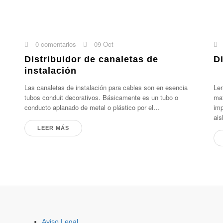
0 comentarios
09 Oct
Distribuidor de canaletas de
D
instalación
Las canaletas de instalación para cables son en esencia
Ler
tubos conduit decorativos. Básicamente es un tubo o
mat
conducto aplanado de metal o plástico por el…
imp
ais
LEER MÁS
Aviso Legal