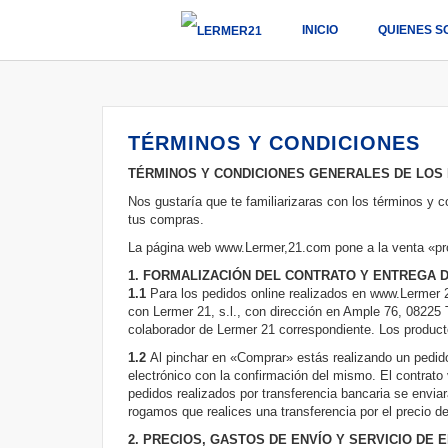
INICIO
QUIENES S
TÉRMINOS Y CONDICIONES
TÉRMINOS Y CONDICIONES GENERALES DE LOS
Nos gustaría que te familiarizaras con los términos y 
tus compras.
La página web www.Lermer,21.com pone a la venta «pro
1. FORMALIZACIÓN DEL CONTRATO Y ENTREGA 
1.1
Para los pedidos online realizados en www.Lermer 
con Lermer 21, s.l., con dirección en Ample 76, 08225 
colaborador de Lermer 21 correspondiente. Los product
1.2
Al pinchar en «Comprar» estás realizando un pedido
electrónico con la confirmación del mismo. El contrato
pedidos realizados por transferencia bancaria se enviar
rogamos que realices una transferencia por el precio d
2. PRECIOS, GASTOS DE ENVÍO Y SERVICIO DE 