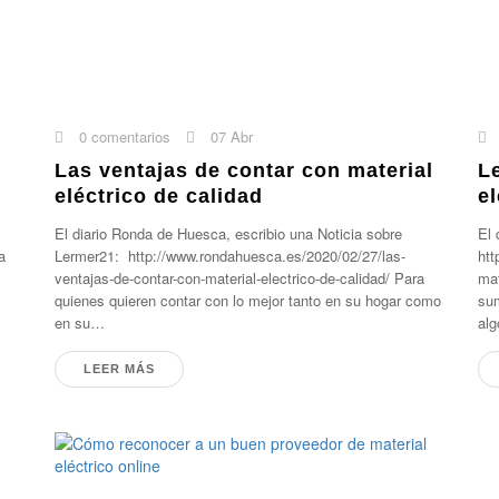
0 comentarios
07 Abr
Las ventajas de contar con material
L
eléctrico de calidad
e
El diario Ronda de Huesca, escribio una Noticia sobre
El 
a
Lermer21: http://www.rondahuesca.es/2020/02/27/las-
htt
ventajas-de-contar-con-material-electrico-de-calidad/ Para
mat
quienes quieren contar con lo mejor tanto en su hogar como
sum
en su…
al
LEER MÁS