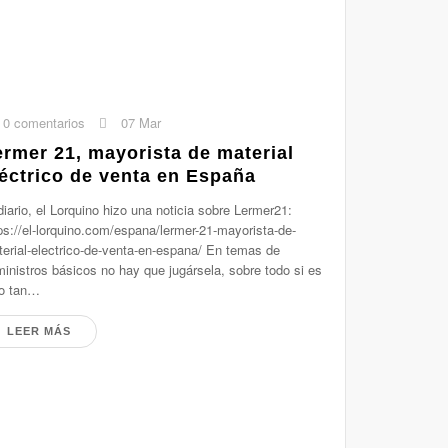
0 comentarios
07 Mar
ermer 21, mayorista de material
léctrico de venta en España
diario, el Lorquino hizo una noticia sobre Lermer21:
ps://el-lorquino.com/espana/lermer-21-mayorista-de-
erial-electrico-de-venta-en-espana/ En temas de
inistros básicos no hay que jugársela, sobre todo si es
go tan…
LEER MÁS