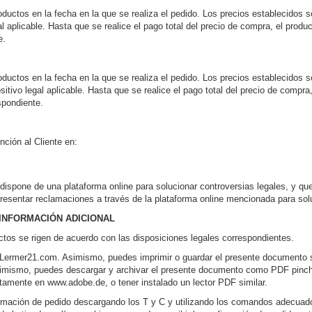
ductos en la fecha en la que se realiza el pedido. Los precios establecidos s
al aplicable. Hasta que se realice el pago total del precio de compra, el prod
e.
uctos en la fecha en la que se realiza el pedido. Los precios establecidos son 
itivo legal aplicable. Hasta que se realice el pago total del precio de compra
spondiente.
ción al Cliente en:
spone de una plataforma online para solucionar controversias legales, y que 
resentar reclamaciones a través de la plataforma online mencionada para solu
 INFORMACIÓN ADICIONAL
ctos se rigen de acuerdo con las disposiciones legales correspondientes.
Lermer21.com. Asimismo, puedes imprimir o guardar el presente documento 
mismo, puedes descargar y archivar el presente documento como PDF pinchan
tamente en www.adobe.de, o tener instalado un lector PDF similar.
ormación de pedido descargando los T y C y utilizando los comandos adecuad