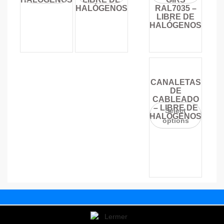
HALÓGENOS
RAL7035 –
LIBRE DE
HALÓGENOS
CANALETAS
DE
CABLEADO
– LIBRE DE
Select
HALÓGENOS
options