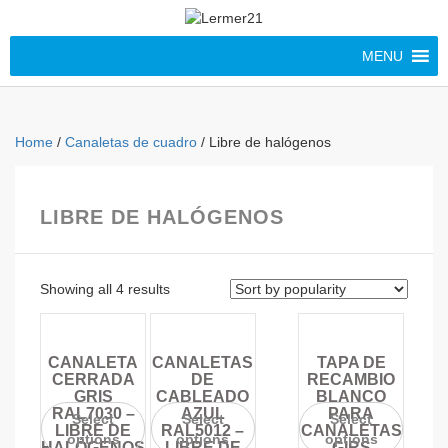
MENU
Home
/
Canaletas de cuadro
/ Libre de halógenos
LIBRE DE HALÓGENOS
Showing all 4 results
CANALETA
CANALETAS
TAPA DE
CERRADA
DE
RECAMBIO
GRIS
CABLEADO
BLANCO
RAL7030 –
AZUL
PARA
Select
Select
Select
LIBRE DE
RAL5012 –
CANALETAS
options
options
options
HALÓGENOS
LIBRE DE
GIRS