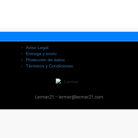
Aviso Legal
Entrega y envío
Protección de datos
Términos y Condiciones
Lermer21 – lermer@lermer21.com