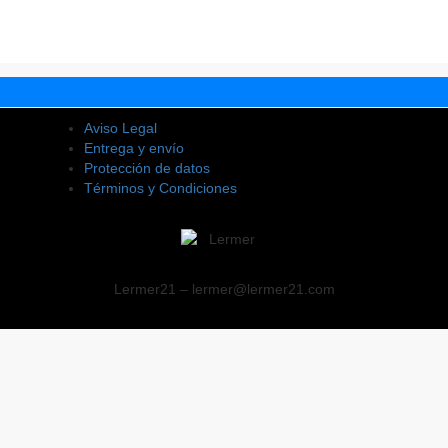
Aviso Legal
Entrega y envío
Protección de datos
Términos y Condiciones
Lermer21 – lermer@lermer21.com