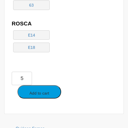
63
ROSCA
E14
E18
CORTACIRCUITOS
FUSIBLES
DO
-
Add to cart
TRIPOLARES,
FIJACIÓN
POR
TORNILLO
quantity