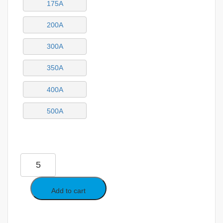
175A
200A
300A
350A
400A
500A
Add to cart