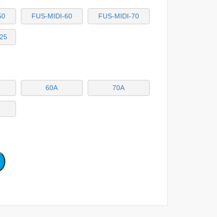
50
FUS-MIDI-60
FUS-MIDI-70
25
60A
70A