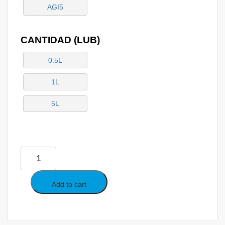
AGI5
CANTIDAD (LUB)
0.5L
1L
5L
LUBRICANTES
PARA
INSERCION
Y
Add to cart
EXTRACCION
DE
CABLES
-