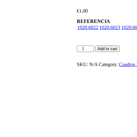
€
1,00
REFERENCIA
1020.6022
1020.6023
1020.6
SECCIONADORES
Add to cart
TRIPOLARES
HORIZONTALES
(BtHC)
SKU:
N/A
Category:
Cuadros E
-
Fijación
Pletina
quantity