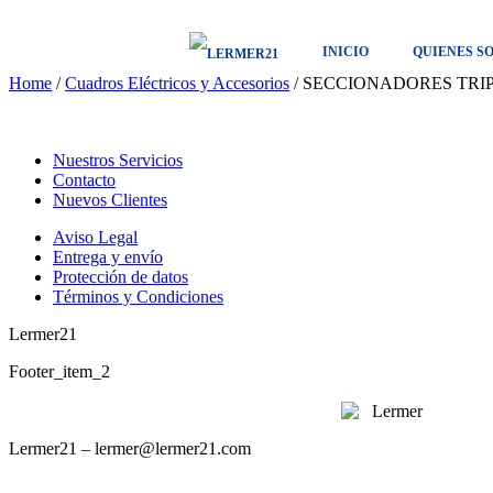
INICIO
QUIENES S
Home
/
Cuadros Eléctricos y Accesorios
/ SECCIONADORES TRIPOL
Nuestros Servicios
Contacto
Nuevos Clientes
Aviso Legal
Entrega y envío
Protección de datos
Términos y Condiciones
Lermer21
Footer_item_2
Lermer21 – lermer@lermer21.com