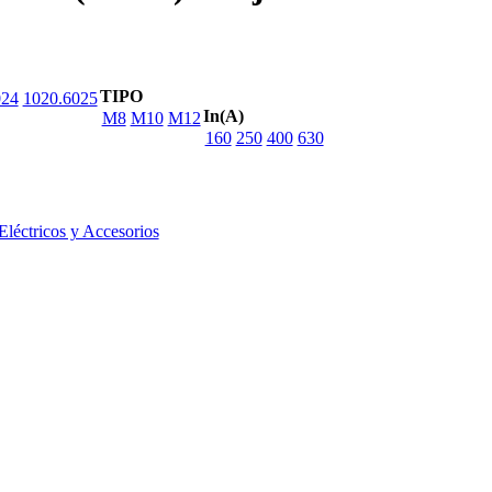
TIPO
024
1020.6025
In(A)
M8
M10
M12
160
250
400
630
léctricos y Accesorios