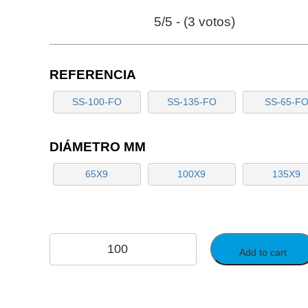
5/5 - (3 votos)
REFERENCIA
SS-100-FO
SS-135-FO
SS-65-F
DIÁMETRO MM
65X9
100X9
135X9
SOPORTE
Add to cart
SEÑALIZADOR
CABLE
quantity