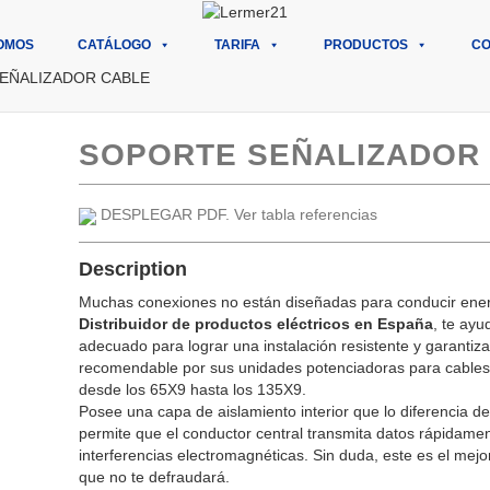
OMOS
CATÁLOGO
TARIFA
PRODUCTOS
CO
SEÑALIZADOR CABLE
SOPORTE SEÑALIZADOR
DESPLEGAR PDF. Ver tabla referencias
Description
Muchas conexiones no están diseñadas para conducir energ
Distribuidor de productos eléctricos en España
, te ayu
adecuado para lograr una instalación resistente y garantiz
recomendable por sus unidades potenciadoras para cables
desde los 65X9 hasta los 135X9.
Posee una capa de aislamiento interior que lo diferencia d
permite que el conductor central transmita datos rápidame
interferencias electromagnéticas. Sin duda, este es el mej
que no te defraudará.