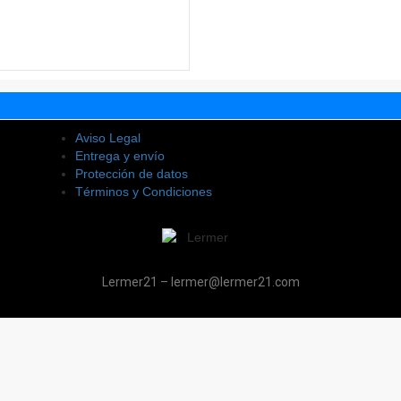
Aviso Legal
Entrega y envío
Protección de datos
Términos y Condiciones
Lermer21 – lermer@lermer21.com