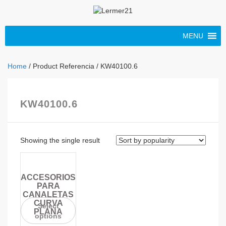
MENU
Home
/ Product Referencia / KW40100.6
KW40100.6
Showing the single result
ACCESORIOS
PARA
CANALETAS
CURVA
Select
PLANA
options