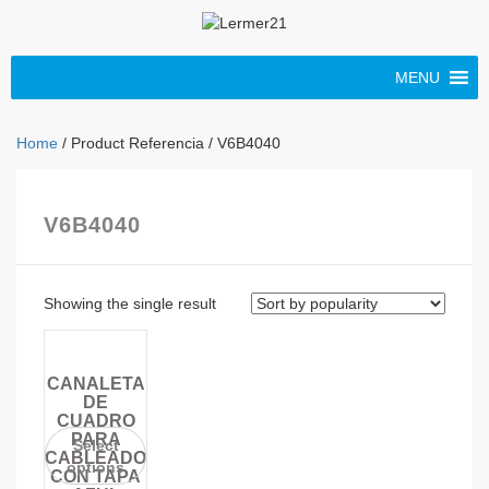
MENU
Home
/ Product Referencia / V6B4040
V6B4040
Showing the single result
CANALETA
DE
CUADRO
PARA
Select
CABLEADO
options
CON TAPA