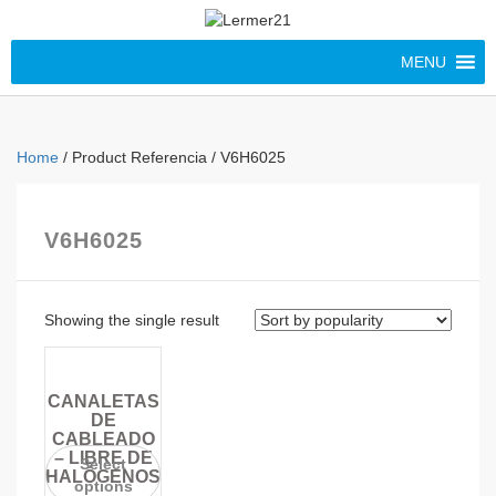
MENU
Home
/ Product Referencia / V6H6025
V6H6025
Showing the single result
CANALETAS
DE
CABLEADO
– LIBRE DE
Select
HALÓGENOS
options