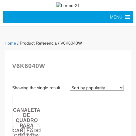
MENU
Home
/ Product Referencia / V6K6040W
V6K6040W
Showing the single result
CANALETA
DE
CUADRO
PARA
Select
CABLEADO
options
CON TAPA