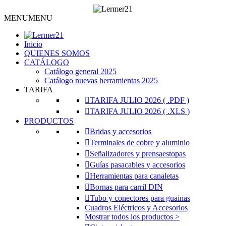
MENU
MENU
Inicio
QUIENES SOMOS
CATÁLOGO
Catálogo general 2025
Catálogo nuevas herramientas 2025
TARIFA
TARIFA JULIO 2026 ( .PDF )
TARIFA JULIO 2026 ( .XLS )
PRODUCTOS
Bridas y accesorios
Terminales de cobre y aluminio
Señalizadores y prensaestopas
Guías pasacables y accesorios
Herramientas para canaletas
Bornas para carril DIN
Tubo y conectores para guainas
Cuadros Eléctricos y Accesorios
Mostrar todos los productos >