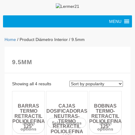
MENU
Home
/ Product Diámetro Interior / 9.5mm
9.5MM
Showing all 4 results
BARRAS
CAJAS
BOBINAS
TERMO
DOSIFICADORAS
TERMO-
RETRACTIL
NEUTRAS-
RETRACTIL
POLIOLEFINA
TERMO
POLIOLEFINA
Select
Select options
Select
125°
RETRACTIL
125°
options
options
POLIOLEFINA