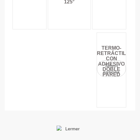
125°
TERMO-
RETRÁCTIL
CON
ADHESIVO
Select
DOBLE
options
PARED