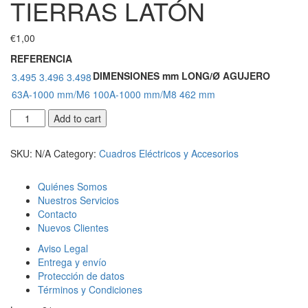
TIERRAS LATÓN
€
1,00
REFERENCIA
DIMENSIONES mm LONG/Ø AGUJERO
3.495
3.496
3.498
63A-1000 mm/M6
100A-1000 mm/M8
462 mm
PLETINA
Add to cart
DERIVACIÓN
TIERRAS
SKU:
N/A
Category:
Cuadros Eléctricos y Accesorios
LATÓN
quantity
Quiénes Somos
Nuestros Servicios
Contacto
Nuevos Clientes
Aviso Legal
Entrega y envío
Protección de datos
Términos y Condiciones